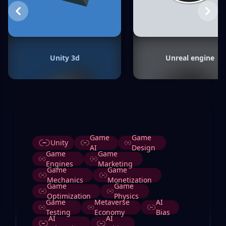
Previous
Next
Unity 3d
Unreal engine
Etiquetas
Game
Game
Unity
AI
Design
Game
Game
Engines
Marketing
Game
Game
Mechanics
Monetization
Game
Game
Optimization
Physics
Game
Metaverse
AI
Testing
Economy
Bias
AI
AI