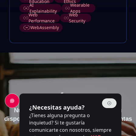
Education
Ethics
AI
Wearable
Explainability
Apps
Web
Web
Performance
Security
WebAssembly
Contáctanos
¿Necesitas ayuda?
Nuestro equipo de expertos está a su
¿Tienes alguna pregunta o
disposición para responder a sus preguntas
inquietud? Si te gustaría
comunicarte con nosotros, siempre