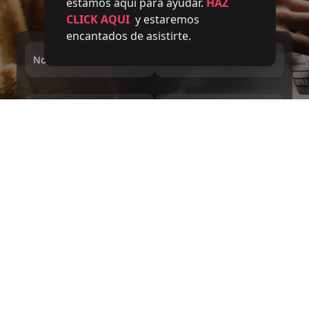
estamos aquí para ayudar.
HAZ
CLICK AQUI
y estaremos
encantados de asistirte.
Nombre completo
Email
Número de teléfono
Service
Mensaje
Le informamos conforme a lo previsto en el RGPD y la LOPDGDD que
DIVERGENTS MINDS, S.L. recaba y trata sus datos de carácter personal,