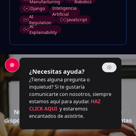
Manufacturing
Robotics
Inteligencia
Django
Artificial
AI
JavaScript
Regulation
AI
Explainability
¿Necesitas ayuda?
¿Tienes alguna pregunta o
inquietud? Si te gustaría
comunicarte con nosotros, siempre
Contáctanos
estamos aquí para ayudar.
HAZ
CLICK AQUI
y estaremos
Nuestro equipo de expertos está a su
encantados de asistirte.
disposición para responder a sus preguntas