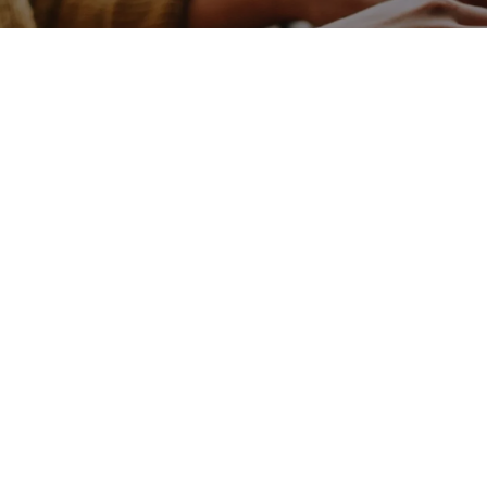
Nombre completo
Email
Número de teléfono
Service
Mensaje
Le informamos conforme a lo previsto en el RGPD y la LOPDGDD que
DIVERGENTS MINDS, S.L. recaba y trata sus datos de carácter personal,