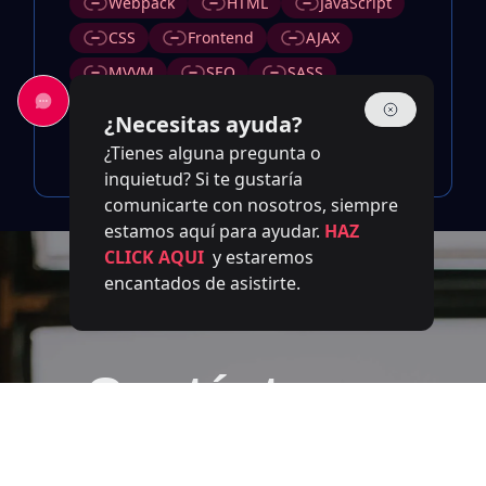
Webpack
HTML
JavaScript
CSS
Frontend
AJAX
MVVM
SEO
SASS
Responsive
RESTful
Design
¿Necesitas ayuda?
Node.js
¿Tienes alguna pregunta o
inquietud? Si te gustaría
comunicarte con nosotros, siempre
estamos aquí para ayudar.
HAZ
CLICK AQUI
y estaremos
encantados de asistirte.
Contáctanos
Nuestro equipo de expertos está a su
disposición para responder a sus preguntas