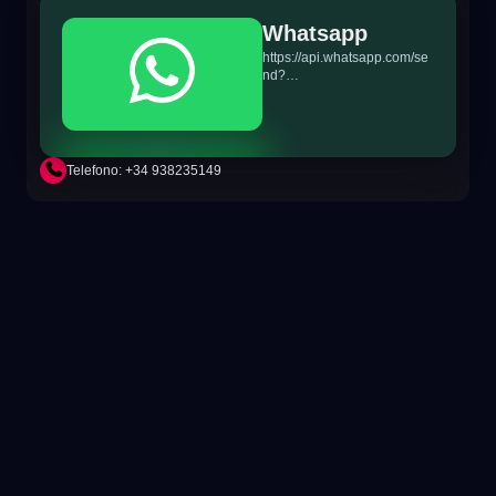
Whatsapp
https://api.whatsapp.com/se
nd?
phone=+34698865895&text
=Hi!%20MiTSoftware.com
Telefono: +34 938235149