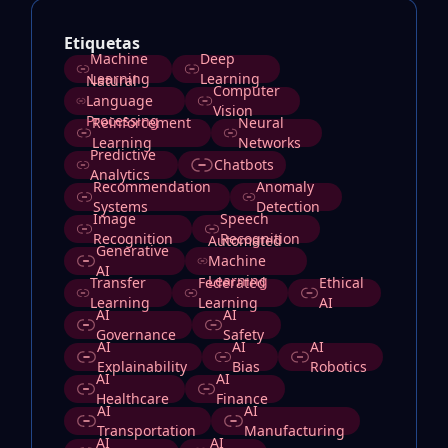
Etiquetas
Machine
Deep
Learning
Learning
Natural
Computer
Language
Vision
Processing
Reinforcement
Neural
Learning
Networks
Predictive
Chatbots
Analytics
Recommendation
Anomaly
Systems
Detection
Image
Speech
Recognition
Recognition
Automated
Generative
Machine
AI
Learning
Transfer
Federated
Ethical
Learning
Learning
AI
AI
AI
Governance
Safety
AI
AI
AI
Explainability
Bias
Robotics
AI
AI
Healthcare
Finance
AI
AI
Transportation
Manufacturing
AI
AI